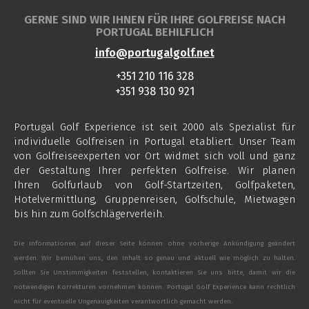
GERNE SIND WIR IHNEN FÜR IHRE GOLFREISE NACH
PORTUGAL BEHILFLICH
info@portugalgolf.net
+351 210 116 328
+351 938 130 921
Portugal Golf Experience ist seit 2000 als Spezialist für
individuelle Golfreisen in Portugal etabliert. Unser Team
von Golfreiseexperten vor Ort widmet sich voll und ganz
der Gestaltung Ihrer perfekten Golfreise. Wir planen
Ihren Golfurlaub von Golf-Startzeiten, Golfpaketen,
Hotelvermittlung, Gruppenreisen, Golfschule, Mietwagen
bis hin zum Golfschlägerverleih.
Die Informationen auf dieser Seite können ohne vorherige Ankündigung geändert
werden. Wir bemühen uns, den Inhalt so genau und aktuell wie möglich zu halten.
Sollten Sie Unstimmigkeiten feststellen, kontaktieren Sie uns bitte, damit wir die
notwendigen Korrekturen vornehmen können. Portugal Golf Experience kann rechtlich
nicht für eventuelle Ungenauigkeiten verantwortlich gemacht werden.