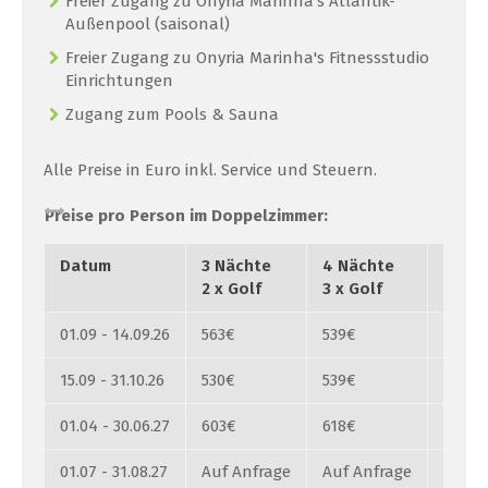
Freier Zugang zu Onyria Marinha's Atlantik-
Außenpool (saisonal)
Freier Zugang zu Onyria Marinha's Fitnessstudio
Einrichtungen
Zugang zum Pools & Sauna
Alle Preise in Euro inkl. Service und Steuern.
Preise pro Person im Doppelzimmer:
Datum
3 Nächte
4 Nächte
7 Näc
2 x Golf
3 x Golf
5 x G
01.09 - 14.09.26
563€
539€
886€
15.09 - 31.10.26
530€
539€
886€
01.04 - 30.06.27
603€
618€
1030€
01.07 - 31.08.27
Auf Anfrage
Auf Anfrage
Auf A