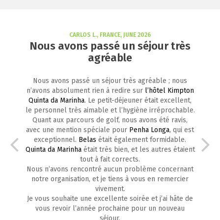
CARLOS L., FRANCE, JUNE 2026
Nous avons passé un séjour très
agréable
Nous avons passé un séjour très agréable ; nous
n’avons absolument rien à redire sur
l’hôtel Kimpton
Quinta da Marinha
. Le petit-déjeuner était excellent,
le personnel très aimable et l’hygiène irréprochable.
Quant aux parcours de golf, nous avons été ravis,
avec une mention spéciale pour
Penha Longa
, qui est
exceptionnel.
Belas
était également formidable.
Quinta da Marinha
était très bien, et les autres étaient
tout à fait corrects.
Nous n’avons rencontré aucun problème concernant
notre organisation, et je tiens à vous en remercier
vivement.
Je vous souhaite une excellente soirée et j’ai hâte de
vous revoir l’année prochaine pour un nouveau
séjour.