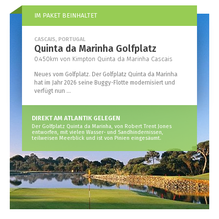
IM PAKET BEINHALTET
CASCAIS, PORTUGAL
Quinta da Marinha Golfplatz
0.450km von Kimpton Quinta da Marinha Cascais
Neues vom Golfplatz. Der Golfplatz Quinta da Marinha
hat im Jahr 2026 seine Buggy-Flotte modernisiert und
verfügt nun ...
DIREKT AM ATLANTIK GELEGEN
Der Golfplatz Quinta da Marinha, von Robert Trent Jones
entworfen, mit vielen Wasser- und Sandhindernissen,
teilweisen Meerblick und ist von Pinien eingesäumt.