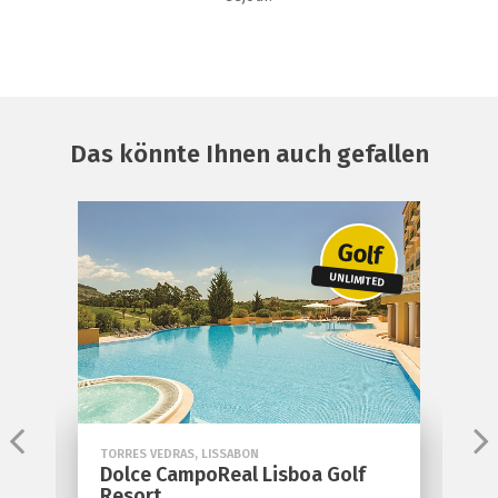
Das könnte Ihnen auch gefallen
Golf
UNLIMITED
 VEDRAS, LISSABON
CASCAIS, LISSABON
e CampoReal Lisboa Golf
Onyria Quinta da
rt