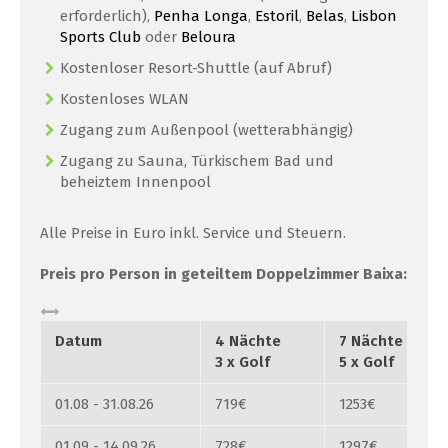
erforderlich),
Penha Longa
,
Estoril
,
Belas
,
Lisbon
Sports Club
oder
Beloura
Kostenloser Resort-Shuttle (auf Abruf)
Kostenloses WLAN
Zugang zum Außenpool (wetterabhängig)
Zugang zu Sauna, Türkischem Bad und
beheiztem Innenpool
Alle Preise in Euro inkl. Service und Steuern.
Preis pro Person in geteiltem Doppelzimmer Baixa:
Datum
4 Nächte
7 Nächte
3 x Golf
5 x Golf
01.08 - 31.08.26
719€
1253€
01.09 - 14.09.26
728€
1297€