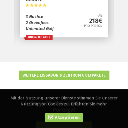
3 Nächte
AB
hte
kostenlos Golf
218€
enfees
PRO PERSON
ited Golf
UNLIMITED GOLF
ITED GOLF
WEITERE LISSABON & ZENTRUM GOLFPAKETE
Mit der Nutzung unserer Dienste stimmen Sie unserer
Anfrage für Ihre Golfreise nach
Nutzung von Cookies zu.
Erfahren Sie mehr
.
Portugal
Akzeptieren