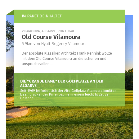
IM PAKET BEINHALTET
VILAMOURA, ALGARVE, PORTUGAL
Old Course Vilamoura
5.9km von Hyatt Regency Vilamoura
Der absolute Klassiker. Architekt Frank Pennink wollte
mit dem Old Course Vilamoura an die schönen und
anspruchsvollen ...
DIE "GRANDE DAME" DER GOLFPLÄTZE AN DER
ALGARVE
Seit 1969 befindet sich der Alte Golfplatz Vilamoura inmitten
beeindruckender Pinienbäume in einem leicht hügeligen
Gelände.