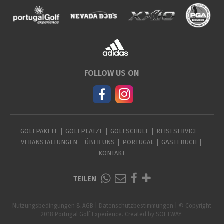
FOLLOW US ON
GOLFPAKETE
GOLFPLÄTZE
GOLFSCHULE
REISESERVICE
VERANSTALTUNGEN
ÜBER UNS
PORTUGAL
GÄSTEBUCH
KONTAKT
TEILEN
Nutzungsbedingungen & AGB
|
Datenschutzbestimmungen
| © Copyright
2018 Portugal Golf Experience. Created by
SOFTWAY
.