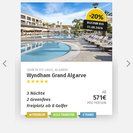
e
-20%
S
BUCHEN BIS
31.08.2026
QUINTA DO LAGO, ALGARVE
V
&
Wyndham Grand Algarve
P
AB
3 Nächte
3
571€
AB
2 Greenfees
2
€
PRO PERSON
Freiplatz ab 8 Golfer
1
ON
PREMIUM
GOLFTRANSFER
STRAND