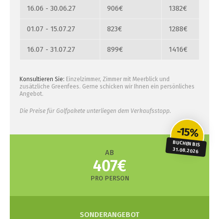
16.06 - 30.06.27
906€
1382€
01.07 - 15.07.27
823€
1288€
16.07 - 31.07.27
899€
1416€
Konsultieren Sie:
Einzelzimmer, Zimmer mit Meerblick und
zusätzliche Greenfees. Gerne schicken wir Ihnen ein persönliches
Angebot.
Die Preise für Golfpakete unterliegen dem Verkaufsstopp.
-15%
BUCHEN BIS
31.08.2026
AB
407€
PRO PERSON
SONDERANGEBOT