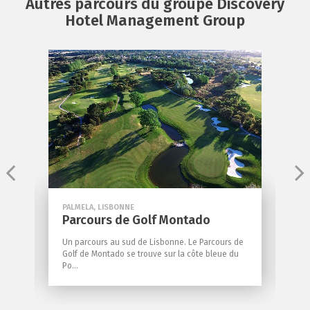
Autres parcours du groupe Discovery
Hotel Management Group
PALMELA, LISBONNE
V
Parcours de Golf Montado
P
Un parcours au sud de Lisbonne. Le Parcours de
f
Golf de Montado se trouve sur la côte bleue du
U
Po...
t