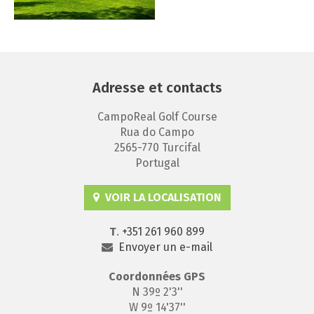
Adresse et contacts
CampoReal Golf Course
Rua do Campo
2565-770 Turcifal
Portugal
VOIR LA LOCALISATION
T
.
+351 261 960 899
Envoyer un e-mail
Coordonnées
GPS
N 39º 2'3''
W 9º 14'37''