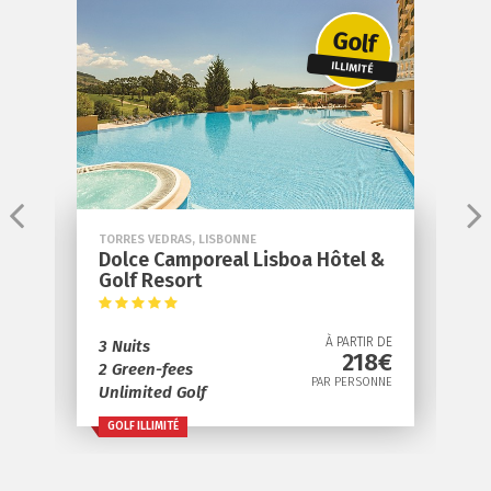
Golf
ILLIMITÉ
TORRES VEDRAS, LISBONNE
O
Dolce Camporeal Lisboa Hôtel &
R
s
Golf Resort
3
DE
À PARTIR DE
3 Nuits
2
€
218€
2 Green-fees
1
NE
PAR PERSONNE
Unlimited Golf
GOLF ILLIMITÉ