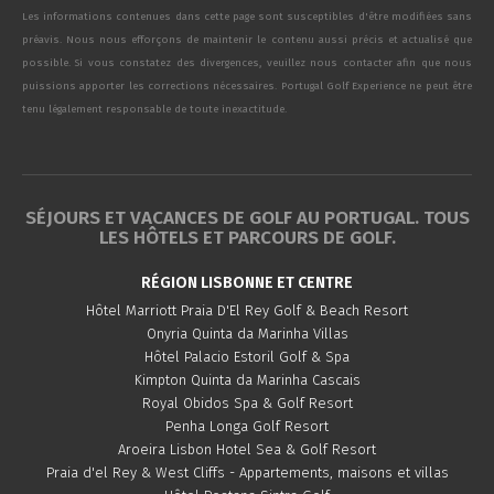
Les informations contenues dans cette page sont susceptibles d'être modifiées sans
préavis. Nous nous efforçons de maintenir le contenu aussi précis et actualisé que
possible. Si vous constatez des divergences, veuillez nous contacter afin que nous
puissions apporter les corrections nécessaires. Portugal Golf Experience ne peut être
tenu légalement responsable de toute inexactitude.
SÉJOURS ET VACANCES DE GOLF AU PORTUGAL. TOUS
LES HÔTELS ET PARCOURS DE GOLF.
RÉGION LISBONNE ET CENTRE
Hôtel Marriott Praia D'El Rey Golf & Beach Resort
Onyria Quinta da Marinha Villas
Hôtel Palacio Estoril Golf & Spa
Kimpton Quinta da Marinha Cascais
Royal Obidos Spa & Golf Resort
Penha Longa Golf Resort
Aroeira Lisbon Hotel Sea & Golf Resort
Praia d'el Rey & West Cliffs - Appartements, maisons et villas