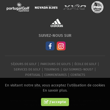
SUIVEZ-NOUS SUR
SÉJOURS DE GOLF
PARCOURS DE GOLFS
ÉCOLE DE GOLF
SERVICES DE GOLF
TOURNOIS
QUI SOMMES-NOUS?
PORTUGAL
COMMENTAIRES
CONTACTS
En visitant notre site, vous acceptez l’utilisation de cookies
PARTAGER
En savoir plus
.
Termes et conditions
|
Politique de confidentialité
| © Copyright 2018
J'accepte
Portugal Golf Experience. Created by
SOFTWAY
.