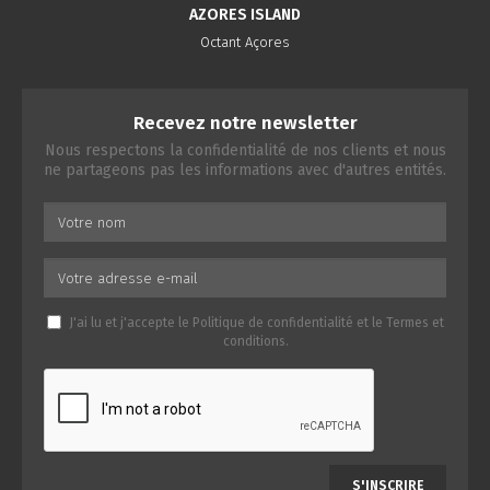
AZORES ISLAND
Octant Açores
Recevez notre newsletter
Nous respectons la confidentialité de nos clients et nous
ne partageons pas les informations avec d'autres entités.
J'ai lu et j'accepte le
Politique de confidentialité
et le
Termes et
conditions
.
S'INSCRIRE