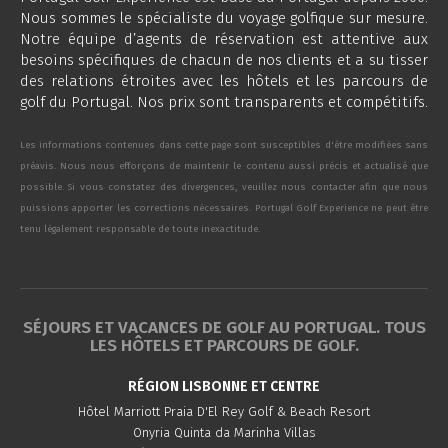
Nous sommes le spécialiste du voyage golfique sur mesure.
Notre équipe d’agents de réservation est attentive aux
besoins spécifiques de chacun de nos clients et a su tisser
des relations étroites avec les hôtels et les parcours de
golf du Portugal. Nos prix sont transparents et compétitifs.
Les informations contenues dans cette page sont susceptibles d'être modifiées sans
préavis. Nous nous efforçons de maintenir le contenu aussi précis et actualisé que
possible. Si vous constatez des divergences, veuillez nous contacter afin que nous
puissions apporter les corrections nécessaires. Portugal Golf Experience ne peut être
tenu légalement responsable de toute inexactitude.
SÉJOURS ET VACANCES DE GOLF AU PORTUGAL. TOUS
LES HÔTELS ET PARCOURS DE GOLF.
RÉGION LISBONNE ET CENTRE
Hôtel Marriott Praia D'El Rey Golf & Beach Resort
Onyria Quinta da Marinha Villas