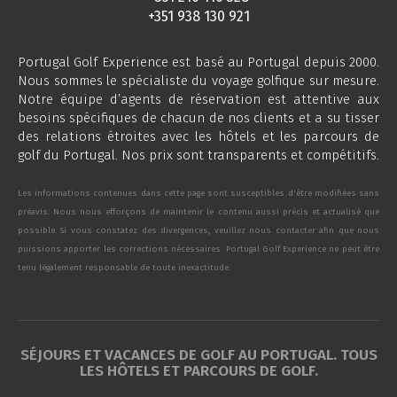
+351 938 130 921
Portugal Golf Experience est basé au Portugal depuis 2000.
Nous sommes le spécialiste du voyage golfique sur mesure.
Notre équipe d’agents de réservation est attentive aux
besoins spécifiques de chacun de nos clients et a su tisser
des relations étroites avec les hôtels et les parcours de
golf du Portugal. Nos prix sont transparents et compétitifs.
Les informations contenues dans cette page sont susceptibles d'être modifiées sans
préavis. Nous nous efforçons de maintenir le contenu aussi précis et actualisé que
possible. Si vous constatez des divergences, veuillez nous contacter afin que nous
puissions apporter les corrections nécessaires. Portugal Golf Experience ne peut être
tenu légalement responsable de toute inexactitude.
SÉJOURS ET VACANCES DE GOLF AU PORTUGAL. TOUS
LES HÔTELS ET PARCOURS DE GOLF.