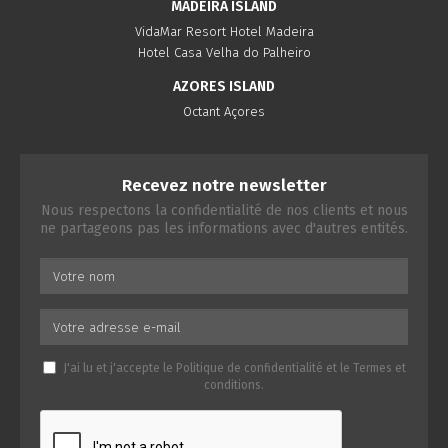
MADEIRA ISLAND
VidaMar Resort Hotel Madeira
Hotel Casa Velha do Palheiro
AZORES ISLAND
Octant Açores
Recevez notre newsletter
Nous respectons la confidentialité de nos clients et nous
ne partageons pas les informations avec d'autres entités.
J'ai lu et j'accepte le
Politique de confidentialité
et le
Termes et
conditions
.