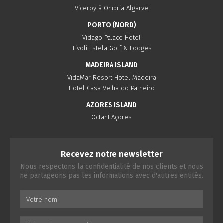
Viceroy à Ombria Algarve
PORTO (NORD)
Vidago Palace Hotel
Tivoli Estela Golf & Lodges
MADEIRA ISLAND
VidaMar Resort Hotel Madeira
Hotel Casa Velha do Palheiro
AZORES ISLAND
Octant Açores
Recevez notre newsletter
Nous respectons la confidentialité de nos clients et nous
ne partageons pas les informations avec d'autres entités.