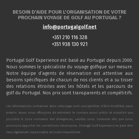
BESOIN D'AIDE POUR L'ORGANISATION DE VOTRE
PROCHAIN VOYAGE DE GOLF AU PORTUGAL ?
info@portugalgolf.net
+351 210 116 328
+351 938 130 921
Portugal Golf Experience est basé au Portugal depuis 2000.
Nous sommes le spécialiste du voyage golfique sur mesure.
Notre équipe d’agents de réservation est attentive aux
besoins spécifiques de chacun de nos clients et a su tisser
des relations étroites avec les hôtels et les parcours de
golf du Portugal. Nos prix sont transparents et compétitifs.
Les informations contenues dans cette page sont susceptibles d'être modifiées sans
préavis. Nous nous efforçons de maintenir le contenu aussi précis et actualisé que
possible. Si vous constatez des divergences, veuillez nous contacter afin que nous
puissions apporter les corrections nécessaires. Portugal Golf Experience ne peut être
tenu légalement responsable de toute inexactitude.