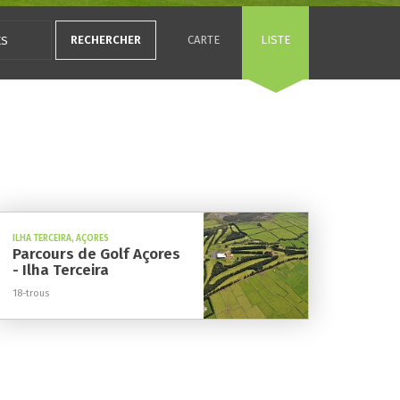
RECHERCHER
CARTE
LISTE
ILHA TERCEIRA, AÇORES
Parcours de Golf Açores
- Ilha Terceira
18-trous