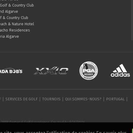
olf & Country Club
d Algarve
f & Country Club
ach & Nature Hotel
acho Residences
ria Algarve
F
SERVICES DE GOLF
TOURNOIS
QUI SOMMES-NOUS?
PORTUGAL
 2018 Portugal Golf Experience. Created by
SOFTWAY
.