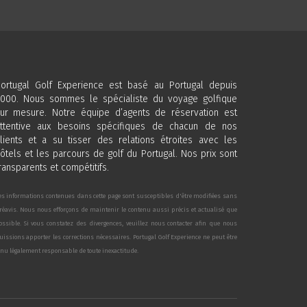
ortugal Golf Experience est basé au Portugal depuis
000. Nous sommes le spécialiste du voyage golfique
ur mesure. Notre équipe d’agents de réservation est
ttentive aux besoins spécifiques de chacun de nos
lients et a su tisser des relations étroites avec les
ôtels et les parcours de golf du Portugal. Nos prix sont
ransparents et compétitifs.
es informations contenues dans cette page sont susceptibles d'être modifiées sans
réavis. Nous nous efforçons de maintenir le contenu aussi précis et actualisé que
ossible. Si vous constatez des divergences, veuillez nous contacter afin que nous
uissions apporter les corrections nécessaires. Portugal Golf Experience ne peut être
enu légalement responsable de toute inexactitude.