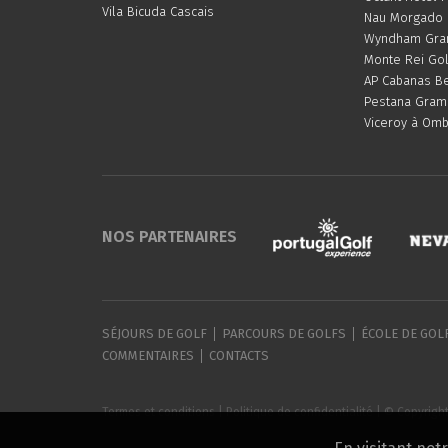
Vila Bicuda Cascais
Nau Morgado G
Wyndham Gran
Monte Rei Gol
AP Cabanas Be
Pestana Gram
Viceroy à Omb
NOS PARTENAIRES
SÉJOURS DE GOLF
PARCOURS DE GOLFS
ÉCOLE DE GOL
COMMENTAIRES
CONTACTS
Termes et conditions
|
Politique de confidentialité
| © Copyright