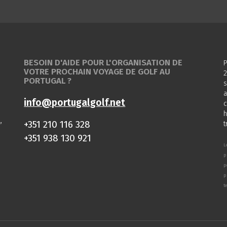
BESOIN D'AIDE POUR L'ORGANISATION DE
P
VOTRE PROCHAIN VOYAGE DE GOLF AU
2
PORTUGAL ?
s
a
info@portugalgolf.net
c
h
,
+351 210 116 328
t
+351 938 130 921
L
p
p
p
t