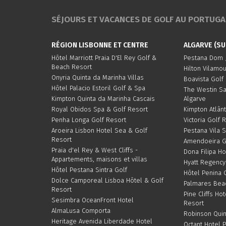
SÉJOURS ET VACANCES DE GOLF AU PORTUGAL
RÉGION LISBONNE ET CENTRE
ALGARVE (SU
Hôtel Marriott Praia D'El Rey Golf &
Pestana Dom J
Beach Resort
Hilton Vilamo
Onyria Quinta da Marinha Villas
Boavista Golf
Hôtel Palacio Estoril Golf & Spa
The Westin S
Kimpton Quinta da Marinha Cascais
Algarve
Royal Obidos Spa & Golf Resort
Kimpton Atlânt
Penha Longa Golf Resort
Victoria Golf 
Aroeira Lisbon Hotel Sea & Golf
Pestana Vila 
Resort
Amendoeira G
Praia d'el Rey & West Cliffs -
Dona Filipa Ho
Appartements, maisons et villas
Hyatt Regency
Hôtel Pestana Sintra Golf
Hôtel Penina 
Dolce Camporeal Lisboa Hôtel & Golf
Palmares Bea
Resort
Pine Cliffs Hot
Sesimbra OceanFront Hotel
Resort
AlmaLusa Comporta
Robinson Quin
Heritage Avenida Liberdade Hotel
Octant Hotel 