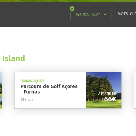
 Island
FURNAS, AÇORES
Parcours de Golf Açores
- Furnas
À PARTIR DE
66€
18-trous