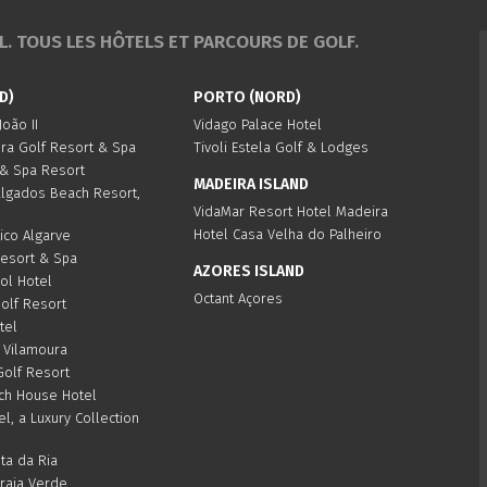
. TOUS LES HÔTELS ET PARCOURS DE GOLF.
D)
PORTO (NORD)
oão II
Vidago Palace Hotel
ura Golf Resort & Spa
Tivoli Estela Golf & Lodges
 & Spa Resort
MADEIRA ISLAND
algados Beach Resort,
VidaMar Resort Hotel Madeira
Hotel Casa Velha do Palheiro
ico Algarve
Resort & Spa
AZORES ISLAND
Sol Hotel
Octant Açores
olf Resort
tel
 Vilamoura
Golf Resort
ch House Hotel
el, a Luxury Collection
ta da Ria
Praia Verde