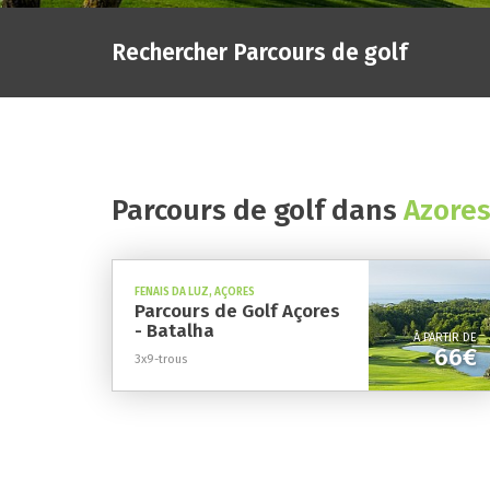
Rechercher
Parcours de golf
Parcours de golf dans
Azores
FENAIS DA LUZ, AÇORES
Parcours de Golf Açores
- Batalha
À PARTIR DE
66€
3x9-trous