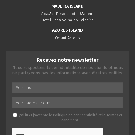
MADEIRA ISLAND
VidaMar Resort Hotel Madeira
Hotel Casa Velha do Palheiro
AZORES ISLAND
Octant Açores
Recevez notre newsletter
Nous respectons la confidentialité de nos clients et nous
ne partageons pas les informations avec d'autres entités.
J'ai lu et j'accepte le
Politique de confidentialité
et le
Termes et
conditions
.