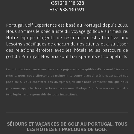
+351 210 116 328
+351 938 130 921
Portugal Golf Experience est basé au Portugal depuis 2000.
Nous sommes le spécialiste du voyage golfique sur mesure.
Notre équipe d’agents de réservation est attentive aux
besoins spécifiques de chacun de nos clients et a su tisser
des relations étroites avec les hôtels et les parcours de
golf du Portugal. Nos prix sont transparents et compétitifs.
Les informations contenues dans cette page sont susceptibles d'être modifiées sans
préavis. Nous nous efforçons de maintenir le contenu aussi précis et actualisé que
possible. Si vous constatez des divergences, veuillez nous contacter afin que nous
puissions apporter les corrections nécessaires. Portugal Golf Experience ne peut être
tenu légalement responsable de toute inexactitude.
SÉJOURS ET VACANCES DE GOLF AU PORTUGAL. TOUS
LES HÔTELS ET PARCOURS DE GOLF.