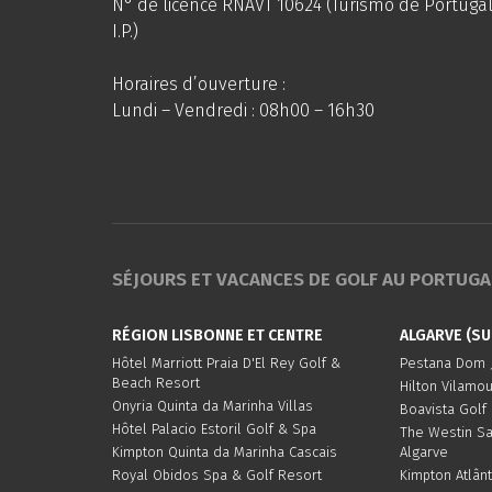
N° de licence RNAVT 10624 (Turismo de Portugal
I.P.)
Horaires d’ouverture :
Lundi – Vendredi : 08h00 – 16h30
SÉJOURS ET VACANCES DE GOLF AU PORTUGAL
RÉGION LISBONNE ET CENTRE
ALGARVE (SU
Hôtel Marriott Praia D'El Rey Golf &
Pestana Dom J
Beach Resort
Hilton Vilamo
Onyria Quinta da Marinha Villas
Boavista Golf
Hôtel Palacio Estoril Golf & Spa
The Westin S
Kimpton Quinta da Marinha Cascais
Algarve
Royal Obidos Spa & Golf Resort
Kimpton Atlânt