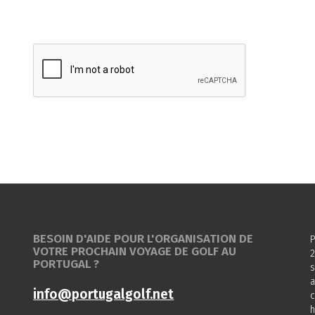
BESOIN D'AIDE POUR L'ORGANISATION DE
P
VOTRE PROCHAIN VOYAGE DE GOLF AU
2
PORTUGAL ?
s
a
info@portugalgolf.net
c
h