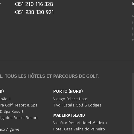
,
+351 210 116 328
t
+351 938 130 921
L
p
p
p
t
. TOUS LES HÔTELS ET PARCOURS DE GOLF.
D)
PORTO (NORD)
oão II
Vidago Palace Hotel
ura Golf Resort & Spa
Tivoli Estela Golf & Lodges
 & Spa Resort
MADEIRA ISLAND
algados Beach Resort,
VidaMar Resort Hotel Madeira
Hotel Casa Velha do Palheiro
ico Algarve