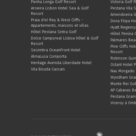
Penha Longa Golf Resort
Victoria Golf 
Aroeira Lisbon Hotel Sea & Golf
Pestana Vila 
Resort
Amendoeira G
Praia d'el Rey & West Cliffs -
Dona Filipa Ho
Appartements, maisons et villas
Hyatt Regency
Hôtel Pestana Sintra Golf
Hôtel Penina 
Dolce Camporeal Lisboa Hôtel & Golf
Palmares Bea
Resort
Pine Cliffs Hot
Sesimbra OceanFront Hotel
Resort
AlmaLusa Comporta
Robinson Quin
Heritage Avenida Liberdade Hotel
Octant Hotel 
Vila Bicuda Cascais
Nau Morgado G
Wyndham Gran
Monte Rei Gol
AP Cabanas Be
Pestana Gram
Viceroy à Omb