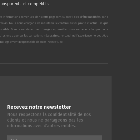
ransparents et compétitifs.
es informations contenues dans cette page sont susceptibles d'être modifiées sans
réavis. Nous nous efforçons de maintenir le contenu aussi précis et actualisé que
ossible. Si vous constatez des divergences, veuillez nous contacter afin que nous
uissions apporter les corrections nécessaires. Portugal Golf Experience ne peut être
enu légalement responsable de toute inexactitude.
Recevez notre newsletter
Nous respectons la confidentialité de nos
clients et nous ne partageons pas les
informations avec d'autres entités.