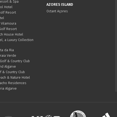
Resort & Spa
AZORES ISLAND
Sol Hotel
Octant Açores
olf Resort
tel
 Vilamoura
Golf Resort
ch House Hotel
el, a Luxury Collection
ta da Ria
Praia Verde
olf & Country Club
d Algarve
f & Country Club
ach & Nature Hotel
acho Residences
ria Algarve