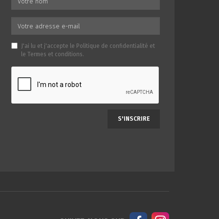
J'ai lu et j'accepte le
Politique de confidentialité
et
le
Termes et conditions
.
S'INSCRIRE