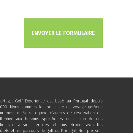
ENVOYER LE FORMULAIRE
ortugal Golf Experience est basé au Portugal depuis
000. Nous sommes le spécialiste du voyage golfique
ur mesure. Notre équipe d’agents de réservation est
ttentive aux besoins spécifiques de chacun de nos
lients et a su tisser des relations étroites avec les
ôtels et les parcours de golf du Portugal. Nos prix sont