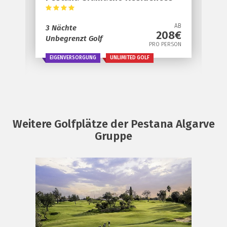
AB
AB
3 Nächte
3
€
208€
Unbegrenzt Golf
2
ON
PRO PERSON
1
EIGENVERSORGUNG
UNLIMITED GOLF
Weitere Golfplätze der Pestana Algarve
Gruppe