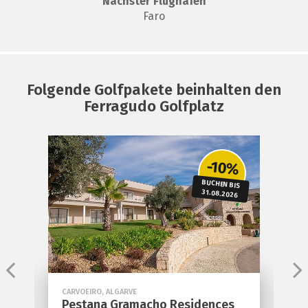
Nächster Flughafen
Faro
Folgende Golfpakete beinhalten den
Ferragudo Golfplatz
%
-10%
S
BUCHEN BIS
31.08.2026
CARVOEIRO, ALGARVE
A
Pestana Gramacho Residences
H