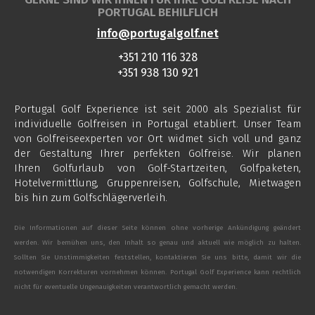
PORTUGAL BEHILFLICH
info@portugalgolf.net
+351 210 116 328
+351 938 130 921
Portugal Golf Experience ist seit 2000 als Spezialist für
individuelle Golfreisen in Portugal etabliert. Unser Team
von Golfreiseexperten vor Ort widmet sich voll und ganz
der Gestaltung Ihrer perfekten Golfreise. Wir planen
Ihren Golfurlaub von Golf-Startzeiten, Golfpaketen,
Hotelvermittlung, Gruppenreisen, Golfschule, Mietwagen
bis hin zum Golfschlägerverleih.
Die Informationen auf dieser Seite können ohne vorherige Ankündigung geändert
werden. Wir bemühen uns, den Inhalt so genau und aktuell wie möglich zu halten.
Sollten Sie Unstimmigkeiten feststellen, kontaktieren Sie uns bitte, damit wir die
notwendigen Korrekturen vornehmen können. Portugal Golf Experience kann rechtlich
nicht für eventuelle Ungenauigkeiten verantwortlich gemacht werden.