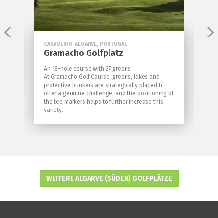
CARVOEIRO, ALGARVE, PORTUGAL
L
Gramacho Golfplatz
S
An 18-hole course with 27 greens
E
..
At Gramacho Golf Course, greens, lakes and
G
protective bunkers are strategically placed to
H
offer a genuine challenge, and the positioning of
the tee markers helps to further increase this
variety.
WEITERE ALGARVE (SÜDEN) GOLFPLÄTZE