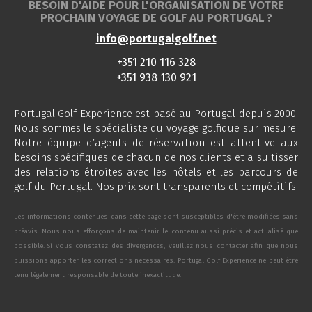
BESOIN D'AIDE POUR L'ORGANISATION DE VOTRE
PROCHAIN VOYAGE DE GOLF AU PORTUGAL ?
info@portugalgolf.net
+351 210 116 328
+351 938 130 921
Portugal Golf Experience est basé au Portugal depuis 2000.
Nous sommes le spécialiste du voyage golfique sur mesure.
Notre équipe d’agents de réservation est attentive aux
besoins spécifiques de chacun de nos clients et a su tisser
des relations étroites avec les hôtels et les parcours de
golf du Portugal. Nos prix sont transparents et compétitifs.
Les informations contenues dans cette page sont susceptibles d'être modifiées sans
préavis. Nous nous efforçons de maintenir le contenu aussi précis et actualisé que
possible. Si vous constatez des divergences, veuillez nous contacter afin que nous
puissions apporter les corrections nécessaires. Portugal Golf Experience ne peut être
tenu légalement responsable de toute inexactitude.