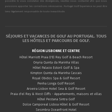
possible. Si vous constatez des divergences, veuillez nous contacter afin que nous
puissions apporter les corrections nécessaires. Portugal Golf Experience ne peut être
tenu légalement responsable de toute inexactitude.
SÉJOURS ET VACANCES DE GOLF AU PORTUGAL. TOUS
LES HÔTELS ET PARCOURS DE GOLF.
RÉGION LISBONNE ET CENTRE
Hôtel Marriott Praia D'El Rey Golf & Beach Resort
Onyria Quinta da Marinha Villas
Hôtel Palacio Estoril Golf & Spa
Kimpton Quinta da Marinha Cascais
Royal Obidos Spa & Golf Resort
Penha Longa Golf Resort
Aroeira Lisbon Hotel Sea & Golf Resort
Praia d'el Rey & West Cliffs - Appartements, maisons et villas
Hôtel Pestana Sintra Golf
Dolce Camporeal Lisboa Hôtel & Golf Resort
Sesimbra OceanFront Hotel