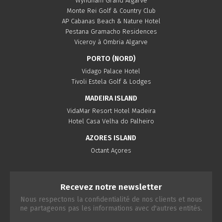
Wyndham Grand Algarve
Monte Rei Golf & Country Club
AP Cabanas Beach & Nature Hotel
Pestana Gramacho Residences
Viceroy à Ombria Algarve
PORTO (NORD)
Vidago Palace Hotel
Tivoli Estela Golf & Lodges
MADEIRA ISLAND
VidaMar Resort Hotel Madeira
Hotel Casa Velha do Palheiro
AZORES ISLAND
Octant Açores
Recevez notre newsletter
Nous respectons la confidentialité de nos clients et nous
ne partageons pas les informations avec d'autres entités.