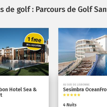
ts de golf : Parcours de Golf Sa
1 free
IN 4 GOLFERS
AU SUD DE LISBONNE
sbon Hotel Sea &
Sesimbra OceanFro
t
4 Nuits