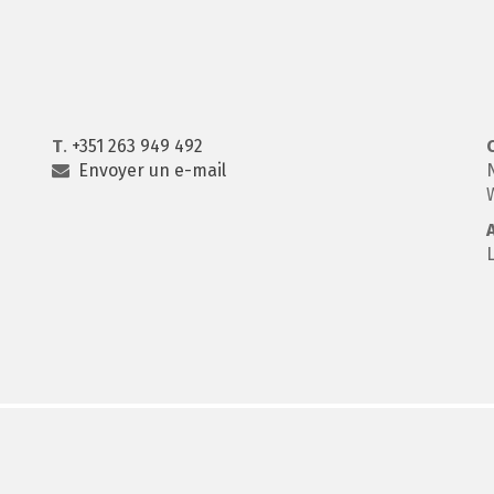
T
.
+351 263 949 492
Envoyer un e-mail
N
W