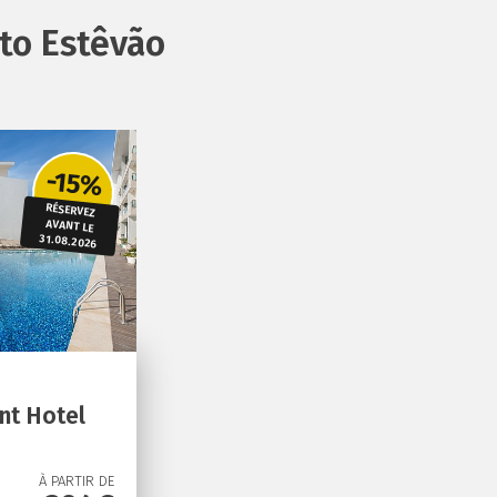
nto Estêvão
-15%
RÉSERVEZ
AVANT LE
31.08.2026
nt Hotel
À PARTIR DE