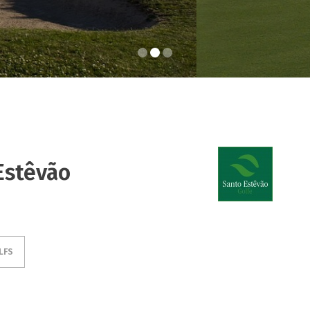
Estêvão
LFS