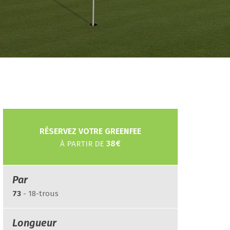
RÉSERVEZ VOTRE GREENFEE
38€
À PARTIR DE
Par
73
- 18-trous
Longueur