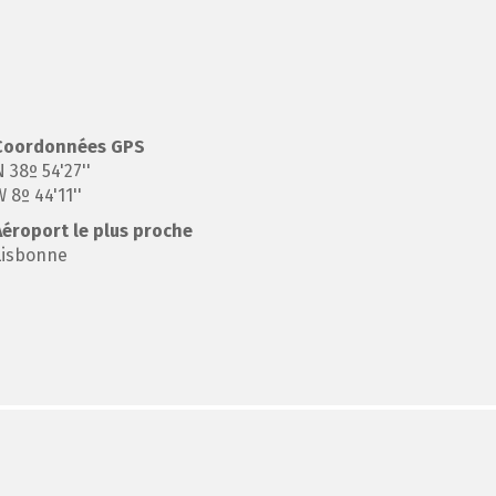
Coordonnées
GPS
 38º 54'27''
 8º 44'11''
Aéroport le plus proche
Lisbonne