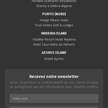
Pestana Gramacho Residences
Viceroy à Ombria Algarve
PORTO (NORD)
Vidago Palace Hotel
Tivoli Estela Golf & Lodges
MADEIRA ISLAND
VidaMar Resort Hotel Madeira
Hotel Casa Velha do Palheiro
AZORES ISLAND
Octant Açores
Recevez notre newsletter
Nous respectons la confidentialité de nos clients et nous
ne partageons pas les informations avec d'autres entités.