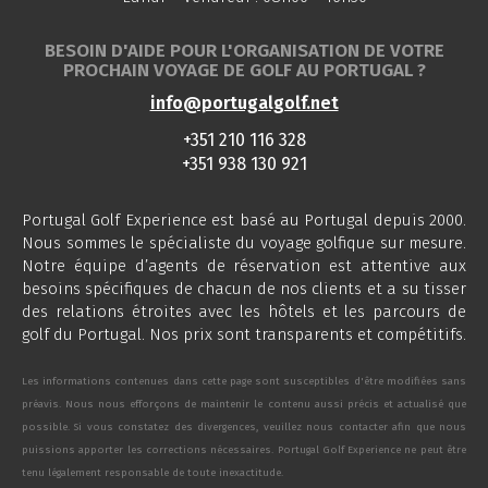
BESOIN D'AIDE POUR L'ORGANISATION DE VOTRE
PROCHAIN VOYAGE DE GOLF AU PORTUGAL ?
info@portugalgolf.net
+351 210 116 328
+351 938 130 921
Portugal Golf Experience est basé au Portugal depuis 2000.
Nous sommes le spécialiste du voyage golfique sur mesure.
Notre équipe d’agents de réservation est attentive aux
besoins spécifiques de chacun de nos clients et a su tisser
des relations étroites avec les hôtels et les parcours de
golf du Portugal. Nos prix sont transparents et compétitifs.
Les informations contenues dans cette page sont susceptibles d'être modifiées sans
préavis. Nous nous efforçons de maintenir le contenu aussi précis et actualisé que
possible. Si vous constatez des divergences, veuillez nous contacter afin que nous
puissions apporter les corrections nécessaires. Portugal Golf Experience ne peut être
tenu légalement responsable de toute inexactitude.