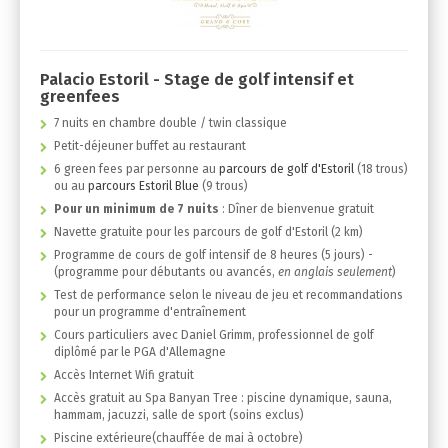
Palacio Estoril - Stage de golf intensif et
greenfees
7 nuits en chambre double / twin classique
Petit-déjeuner buffet au restaurant
6 green fees par personne au
parcours de golf d'Estoril
(18 trous)
ou au
parcours Estoril Blue
(9 trous)
Pour un minimum de 7 nuits
: Dîner de bienvenue gratuit
Navette gratuite pour les parcours de golf d'Estoril (2 km)
Programme de cours de golf intensif de 8 heures (5 jours) -
(programme pour débutants ou avancés,
en anglais seulement
)
Test de performance selon le niveau de jeu et recommandations
pour un programme d'entraînement
Cours particuliers avec Daniel Grimm, professionnel de golf
diplômé par le PGA d'Allemagne
Accès Internet Wifi gratuit
Accès gratuit au Spa Banyan Tree : piscine dynamique, sauna,
hammam, jacuzzi, salle de sport (soins exclus)
Piscine extérieure(chauffée de mai à octobre)