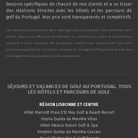
besoins spécifiques de chacun de nos clients et a su tisser
des relations étroites avec les hôtels et les parcours de
golf du Portugal. Nos prix sont transparents et compétitifs.
Les informations contenues dans cette page sont susceptibles d'être modifiées sans
préavis. Nous nous efforçons de maintenir le contenu aussi précis et actualisé que
possible. Si vous constatez des divergences, veuillez nous contacter afin que nous
puissions apporter les corrections nécessaires. Portugal Golf Experience ne peut être
tenu légalement responsable de toute inexactitude.
SÉJOURS ET VACANCES DE GOLF AU PORTUGAL. TOUS
LES HÔTELS ET PARCOURS DE GOLF.
RÉGION LISBONNE ET CENTRE
Hôtel Marriott Praia D'El Rey Golf & Beach Resort
Onyria Quinta da Marinha Villas
Hôtel Palacio Estoril Golf & Spa
Kimpton Quinta da Marinha Cascais