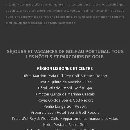
préavis. Nous nous efforçons de maintenir le contenu aussi précis et actualisé que
possible. Si vous constatez des divergences, veuillez nous contacter afin que nous
puissions apporter les corrections nécessaires. Portugal Golf Experience ne peut être
tenu légalement responsable de toute inexactitude.
SÉJOURS ET VACANCES DE GOLF AU PORTUGAL. TOUS
LES HÔTELS ET PARCOURS DE GOLF.
RÉGION LISBONNE ET CENTRE
Hôtel Marriott Praia D'El Rey Golf & Beach Resort
Onyria Quinta da Marinha Villas
Hôtel Palacio Estoril Golf & Spa
Kimpton Quinta da Marinha Cascais
Royal Obidos Spa & Golf Resort
Penha Longa Golf Resort
Aroeira Lisbon Hotel Sea & Golf Resort
Praia d'el Rey & West Cliffs - Appartements, maisons et villas
Hôtel Pestana Sintra Golf