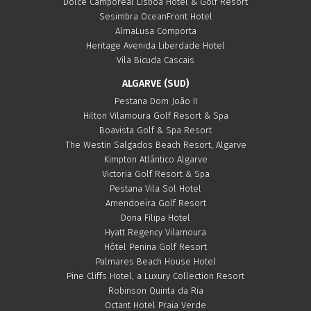
Dolce Camporeal Lisboa Hôtel & Golf Resort
Sesimbra OceanFront Hotel
AlmaLusa Comporta
Heritage Avenida Liberdade Hotel
Vila Bicuda Cascais
ALGARVE (SUD)
Pestana Dom João II
Hilton Vilamoura Golf Resort & Spa
Boavista Golf & Spa Resort
The Westin Salgados Beach Resort, Algarve
Kimpton Atlântico Algarve
Victoria Golf Resort & Spa
Pestana Vila Sol Hotel
Amendoeira Golf Resort
Dona Filipa Hotel
Hyatt Regency Vilamoura
Hôtel Penina Golf Resort
Palmares Beach House Hotel
Pine Cliffs Hotel, a Luxury Collection Resort
Robinson Quinta da Ria
Octant Hotel Praia Verde