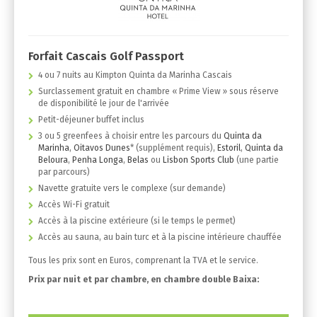
Forfait Cascais Golf Passport
4 ou 7 nuits au Kimpton Quinta da Marinha Cascais
Surclassement gratuit en chambre « Prime View » sous réserve
de disponibilité le jour de l'arrivée
Petit-déjeuner buffet inclus
3 ou 5 greenfees à choisir entre les parcours du
Quinta da
Marinha
,
Oitavos Dunes
* (supplément requis),
Estoril
,
Quinta da
Beloura
,
Penha Longa
,
Belas
ou
Lisbon Sports Club
(une partie
par parcours)
Navette gratuite vers le complexe (sur demande)
Accès Wi-Fi gratuit
Accès à la piscine extérieure (si le temps le permet)
Accès au sauna, au bain turc et à la piscine intérieure chauffée
Tous les prix sont en Euros, comprenant la TVA et le service.
Prix par nuit et par chambre, en chambre double Baixa: