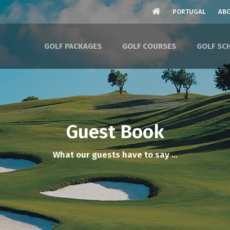
PORTUGAL
ABO
GOLF PACKAGES
GOLF COURSES
GOLF SC
Guest Book
What our guests have to say ...