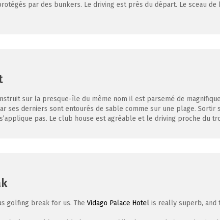
 protégés par des bunkers. Le driving est près du départ. Le sceau de 
t
nstruit sur la presque-île du même nom il est parsemé de magnifiques pi
 car ses derniers sont entourés de sable comme sur une plage. Sortir s
s’applique pas. Le club house est agréable et le driving proche du t
ak
us golfing break for us. The
Vidago Palace Hotel
is really superb, and 