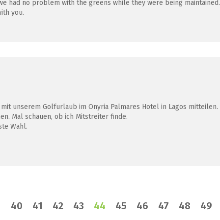
we had no problem with the greens while they were being maintained.
ith you.
 mit unserem Golfurlaub im Onyria Palmares Hotel in Lagos mitteilen.
n. Mal schauen, ob ich Mitstreiter finde.
ste Wahl.
40
41
42
43
44
45
46
47
48
49