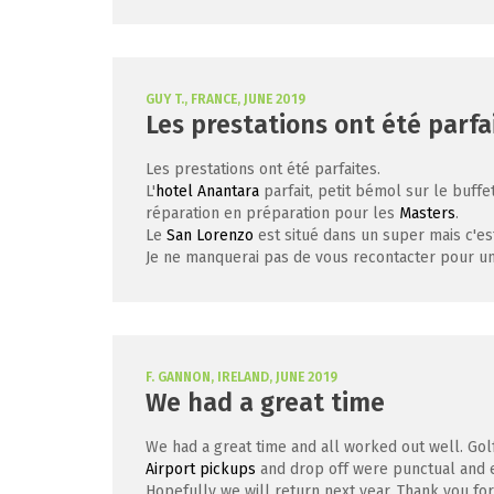
GUY T., FRANCE, JUNE 2019
Les prestations ont été parfa
Les prestations ont été parfaites.
L'
hotel Anantara
parfait, petit bémol sur le buffet
réparation en préparation pour les
Masters
.
Le
San Lorenzo
est situé dans un super mais c'est
Je ne manquerai pas de vous recontacter pour un
F. GANNON, IRELAND, JUNE 2019
We had a great time
We had a great time and all worked out well. Go
Airport pickups
and drop off were punctual and ef
Hopefully we will return next year. Thank you f