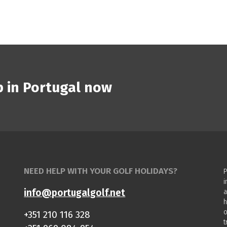
p in Portugal now
NEED HELP WITH YOUR GOLF HOLIDAYS?
P
i
info@portugalgolf.net
a
h
o
+351 210 116 328
t