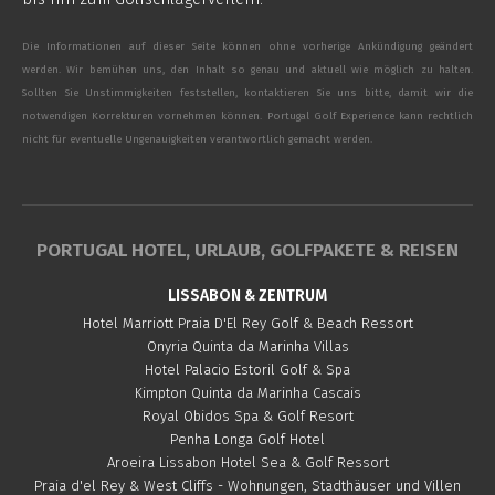
Die Informationen auf dieser Seite können ohne vorherige Ankündigung geändert
werden. Wir bemühen uns, den Inhalt so genau und aktuell wie möglich zu halten.
Sollten Sie Unstimmigkeiten feststellen, kontaktieren Sie uns bitte, damit wir die
notwendigen Korrekturen vornehmen können. Portugal Golf Experience kann rechtlich
nicht für eventuelle Ungenauigkeiten verantwortlich gemacht werden.
PORTUGAL HOTEL, URLAUB, GOLFPAKETE & REISEN
LISSABON & ZENTRUM
Hotel Marriott Praia D'El Rey Golf & Beach Ressort
Onyria Quinta da Marinha Villas
Hotel Palacio Estoril Golf & Spa
Kimpton Quinta da Marinha Cascais
Royal Obidos Spa & Golf Resort
Penha Longa Golf Hotel
Aroeira Lissabon Hotel Sea & Golf Ressort
Praia d'el Rey & West Cliffs - Wohnungen, Stadthäuser und Villen