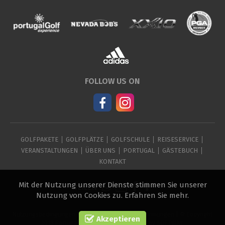
FOLLOW US ON
GOLFPAKETE
GOLFPLÄTZE
GOLFSCHULE
REISESERVICE
VERANSTALTUNGEN
ÜBER UNS
PORTUGAL
GÄSTEBUCH
KONTAKT
Mit der Nutzung unserer Dienste stimmen Sie unserer
TEILEN
Nutzung von Cookies zu.
Erfahren Sie mehr
.
Nutzungsbedingungen & AGB
|
Datenschutzbestimmungen
| © Copyright
Akzeptieren
2018 Portugal Golf Experience. Created by
SOFTWAY
.