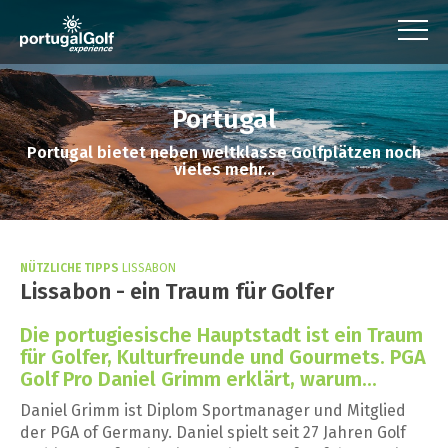
Portugal
Portugal bietet neben weltklasse Golfplätzen noch
vieles mehr...
NÜTZLICHE TIPPS
LISSABON
Lissabon - ein Traum für Golfer
Die portugiesische Hauptstadt ist ein Traum
für Golfer, Kulturfreunde und Gourmets. PGA
Golf Pro Daniel Grimm erklärt, warum...
Daniel Grimm ist Diplom Sportmanager und Mitglied
der PGA of Germany. Daniel spielt seit 27 Jahren Golf