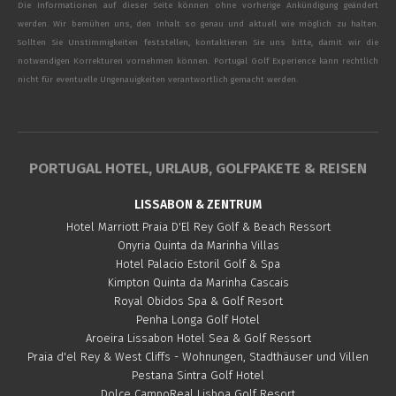
Die Informationen auf dieser Seite können ohne vorherige Ankündigung geändert
werden. Wir bemühen uns, den Inhalt so genau und aktuell wie möglich zu halten.
Sollten Sie Unstimmigkeiten feststellen, kontaktieren Sie uns bitte, damit wir die
notwendigen Korrekturen vornehmen können. Portugal Golf Experience kann rechtlich
nicht für eventuelle Ungenauigkeiten verantwortlich gemacht werden.
PORTUGAL HOTEL, URLAUB, GOLFPAKETE & REISEN
LISSABON & ZENTRUM
Hotel Marriott Praia D'El Rey Golf & Beach Ressort
Onyria Quinta da Marinha Villas
Hotel Palacio Estoril Golf & Spa
Kimpton Quinta da Marinha Cascais
Royal Obidos Spa & Golf Resort
Penha Longa Golf Hotel
Aroeira Lissabon Hotel Sea & Golf Ressort
Praia d'el Rey & West Cliffs - Wohnungen, Stadthäuser und Villen
Pestana Sintra Golf Hotel
Dolce CampoReal Lisboa Golf Resort