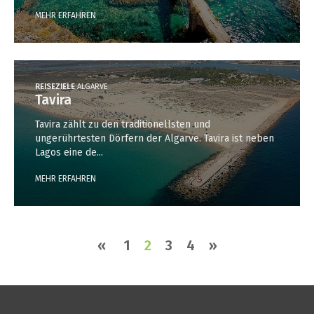
MEHR ERFAHREN
REISEZIELE
ALGARVE
Tavira
Tavira zählt zu den traditionellsten und
ungerührtesten Dörfern der Algarve. Tavira ist neben
Lagos eine de...
MEHR ERFAHREN
«
1
2
3
4
»