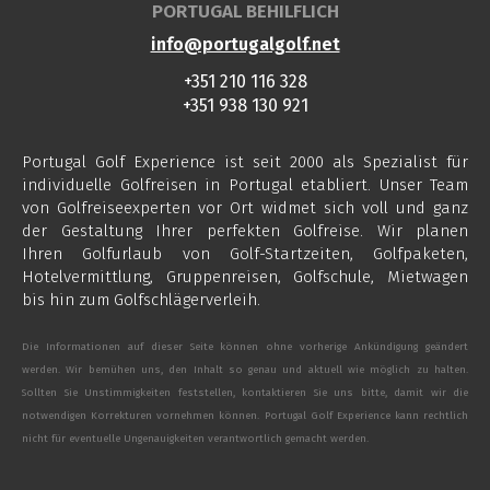
PORTUGAL BEHILFLICH
info@portugalgolf.net
+351 210 116 328
+351 938 130 921
Portugal Golf Experience ist seit 2000 als Spezialist für
individuelle Golfreisen in Portugal etabliert. Unser Team
von Golfreiseexperten vor Ort widmet sich voll und ganz
der Gestaltung Ihrer perfekten Golfreise. Wir planen
Ihren Golfurlaub von Golf-Startzeiten, Golfpaketen,
Hotelvermittlung, Gruppenreisen, Golfschule, Mietwagen
bis hin zum Golfschlägerverleih.
Die Informationen auf dieser Seite können ohne vorherige Ankündigung geändert
werden. Wir bemühen uns, den Inhalt so genau und aktuell wie möglich zu halten.
Sollten Sie Unstimmigkeiten feststellen, kontaktieren Sie uns bitte, damit wir die
notwendigen Korrekturen vornehmen können. Portugal Golf Experience kann rechtlich
nicht für eventuelle Ungenauigkeiten verantwortlich gemacht werden.